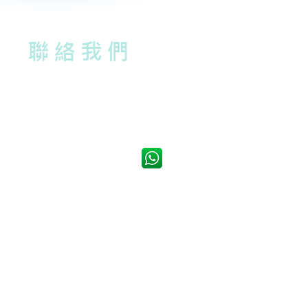
聯絡我們
電話：(852)2658 5858
Whatsapp：5596 1225
電郵：
mission@elijah.org.hk
地址：九龍長沙灣青山道333號華懋333廣場2樓 (港鐵長沙灣站