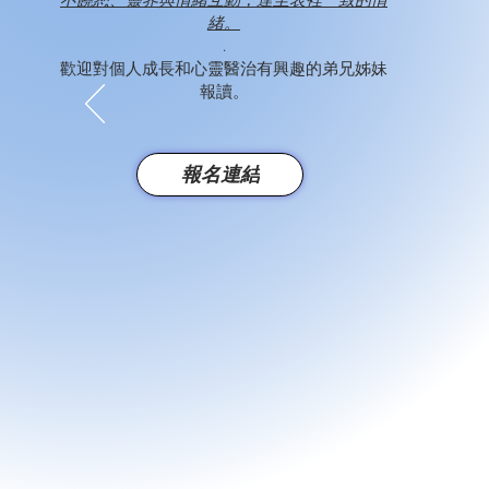
不饒恕、靈界與情緒互動，達至表裡一致的情
緒。
.
歡迎對個人成長和心靈醫治有興趣的弟兄姊妹
報讀。
報名連結