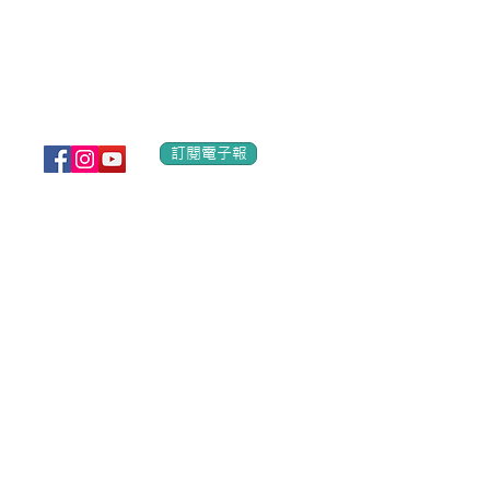
Address: 2/F, Chinachem 333 Plaza, No. 333 Castle Peak 
訂閱電子報