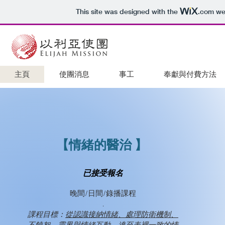
This site was designed with the
.com
web
主頁
使團消息
事工
奉獻與付費方法
【情緒的醫治 】
已接受報名
晚間/日間/錄播課程
.
課程目標：
從認識接納情緒、處理防衛機制、